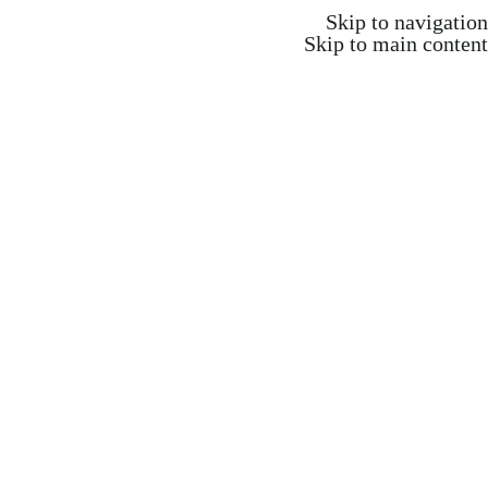
משלוח חינם ברכישה מעל 350 ש"ח
Skip to navigation
Skip to main content
משלוח חינם ברכישה מעל 350 ש"ח
Search
התחברות / הרשמה
₪
0.00
items
0
אקדמיה וקורסים