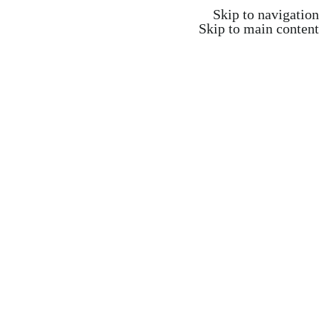
משלוח חינם ברכישה מעל 350 ש"ח
Skip to navigation
Skip to main content
משלוח חינם ברכישה מעל 350 ש"ח
Search
התחברות / הרשמה
₪
0.00
items
0
אקדמיה וקורסים