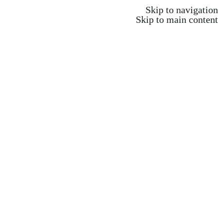
משלוח חינם ברכישה מעל 350 ש"ח
Skip to navigation
Skip to main content
משלוח חינם ברכישה מעל 350 ש"ח
Search
התחברות / הרשמה
₪
0.00
items
0
אקדמיה וקורסים