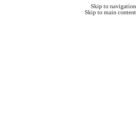
משלוח חינם ברכישה מעל 350 ש"ח
Skip to navigation
Skip to main content
משלוח חינם ברכישה מעל 350 ש"ח
Search
התחברות / הרשמה
₪
0.00
items
0
אקדמיה וקורסים