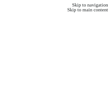
משלוח חינם ברכישה מעל 350 ש"ח
Skip to navigation
Skip to main content
משלוח חינם ברכישה מעל 350 ש"ח
Search
התחברות / הרשמה
₪
0.00
items
0
אקדמיה וקורסים