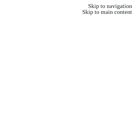
משלוח חינם ברכישה מעל 350 ש"ח
Skip to navigation
Skip to main content
משלוח חינם ברכישה מעל 350 ש"ח
Search
התחברות / הרשמה
₪
0.00
items
0
אקדמיה וקורסים