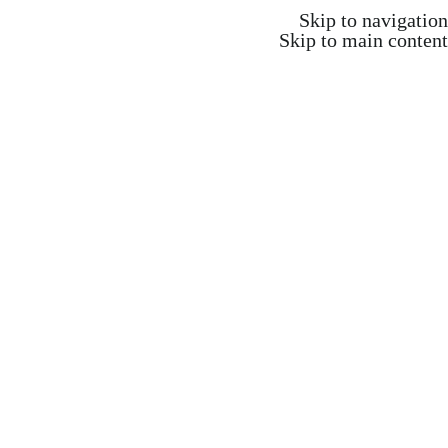
משלוח חינם ברכישה מעל 350 ש"ח
Skip to navigation
Skip to main content
משלוח חינם ברכישה מעל 350 ש"ח
Search
התחברות / הרשמה
₪
0.00
items
0
אקדמיה וקורסים