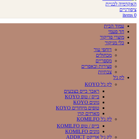
items
0
עמוד הבית
חד פעמי
מוצרי פדיקור
כלי מניקור
דוחפי עור
מכחולים
מספריים
פצירות ובאפרים
צבתיות
לק ג'ל
לק ג'ל KOYO
ראבר בייס בצבעים
בייס / טופ KOYO
גוונים KOYO
טופים מיוחדים KOYO
מארזים קויו
לק ג'ל KOMILFO
בייס / טופ KOMILFO
גוונים KOMILFO
לק ג׳ל אדיקט ADDICT