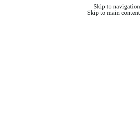
משלוח חינם ברכישה מעל 350 ש"ח
Skip to navigation
Skip to main content
משלוח חינם ברכישה מעל 350 ש"ח
Search
התחברות / הרשמה
₪
0.00
items
0
אקדמיה וקורסים