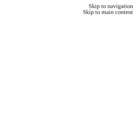
משלוח חינם ברכישה מעל 350 ש"ח
Skip to navigation
Skip to main content
משלוח חינם ברכישה מעל 350 ש"ח
Search
התחברות / הרשמה
₪
0.00
items
0
אקדמיה וקורסים