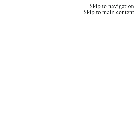
משלוח חינם ברכישה מעל 350 ש"ח
Skip to navigation
Skip to main content
משלוח חינם ברכישה מעל 350 ש"ח
Search
התחברות / הרשמה
₪
0.00
items
0
אקדמיה וקורסים