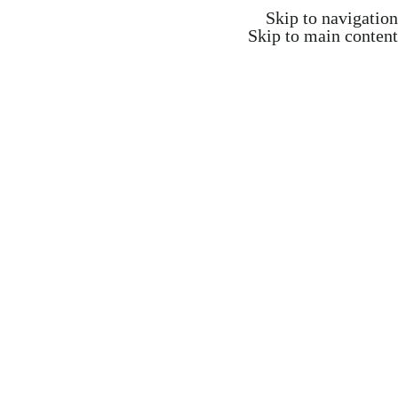
משלוח חינם ברכישה מעל 350 ש"ח
Skip to navigation
Skip to main content
משלוח חינם ברכישה מעל 350 ש"ח
Search
התחברות / הרשמה
₪
0.00
items
0
אקדמיה וקורסים