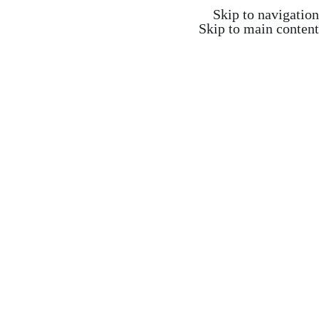
משלוח חינם ברכישה מעל 350 ש"ח
Skip to navigation
Skip to main content
משלוח חינם ברכישה מעל 350 ש"ח
Search
התחברות / הרשמה
₪
0.00
items
0
אקדמיה וקורסים