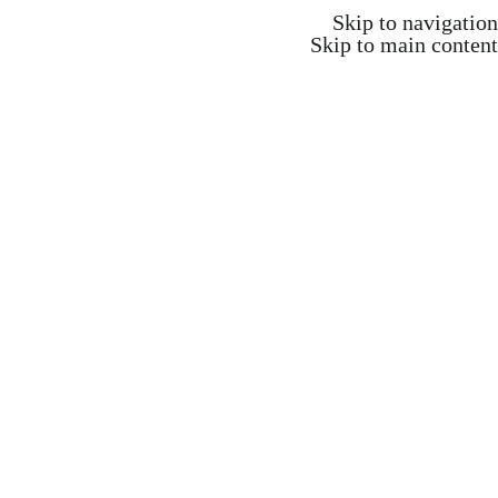
משלוח חינם ברכישה מעל 350 ש"ח
Skip to navigation
Skip to main content
משלוח חינם ברכישה מעל 350 ש"ח
Search
התחברות / הרשמה
₪
0.00
items
0
אקדמיה וקורסים