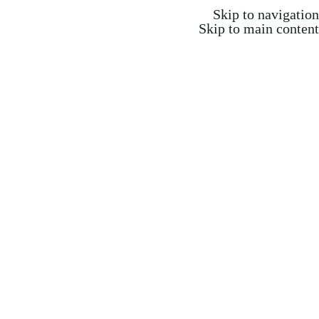
משלוח חינם ברכישה מעל 350 ש"ח
Skip to navigation
Skip to main content
משלוח חינם ברכישה מעל 350 ש"ח
Search
התחברות / הרשמה
₪
0.00
items
0
אקדמיה וקורסים