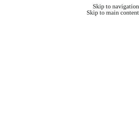
משלוח חינם ברכישה מעל 350 ש"ח
Skip to navigation
Skip to main content
משלוח חינם ברכישה מעל 350 ש"ח
Search
התחברות / הרשמה
₪
0.00
items
0
אקדמיה וקורסים