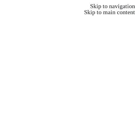
משלוח חינם ברכישה מעל 350 ש"ח
Skip to navigation
Skip to main content
משלוח חינם ברכישה מעל 350 ש"ח
Search
התחברות / הרשמה
₪
0.00
items
0
אקדמיה וקורסים